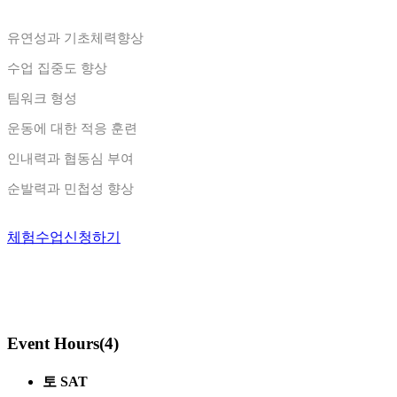
유연성과 기초체력향상
수업 집중도 향상
팀워크 형성
운동에 대한 적응 훈련
인내력과 협동심 부여
순발력과 민첩성 향상
체험수업신청하기
Event Hours
(4)
토 SAT