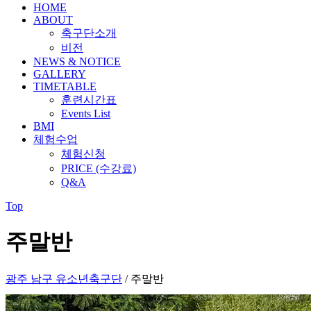
HOME
ABOUT
축구단소개
비전
NEWS & NOTICE
GALLERY
TIMETABLE
훈련시간표
Events List
BMI
체험수업
체험신청
PRICE (수강료)
Q&A
Top
주말반
광주 남구 유소년축구단
/
주말반